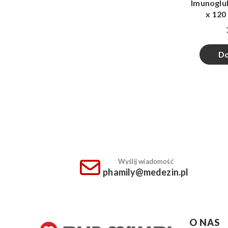
Imunogluk
x 120
Do
Wyślij wiadomość
phamily@medezin.pl
Linki 
O NAS