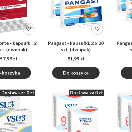
rte - kapsułki, 2
Pangast - kapsułki, 2 x 20
Pangast
szt. (dwupak)
szt. (dwupak)
57,99 zł
81,99 zł
 koszyka
Do koszyka