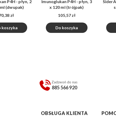
an P4H - płyn, 2
Imunoglukan P4H - płyn, 3
SiderAL
 ml (dwupak)
x 120 ml (trójpak)
s
70,38 zł
105,57 zł
 koszyka
Do koszyka
Zadzwoń do nas
885 566 920
w stopce
OBSŁUGA KLIENTA
POM