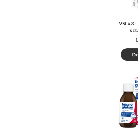
VSL#3 - 
szt
1
Do