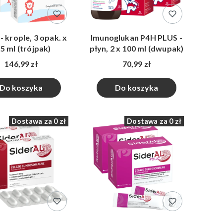
- krople, 3 opak. x
Imunoglukan P4H PLUS -
5 ml (trójpak)
płyn, 2 x 100 ml (dwupak)
146,99 zł
70,99 zł
Do koszyka
Do koszyka