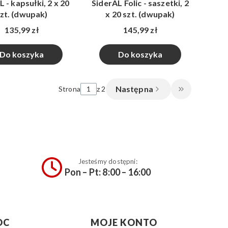
 - kapsułki, 2 x 20
SiderAL Folic - saszetki, 2
zt. (dwupak)
x 20 szt. (dwupak)
135,99 zł
145,99 zł
Do koszyka
Do koszyka
Następna
Strona
z 2
Przejdź do 
Jesteśmy dostępni:
Pon – Pt: 8:00 – 16:00
OC
MOJE KONTO