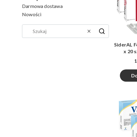
Darmowa dostawa
Nowości
Koniec menu
Wyczyść
Szukaj
SiderAL Fo
x 20 
1
Do