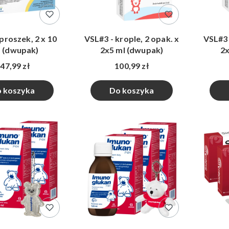
proszek, 2 x 10
VSL#3 - krople, 2 opak. x
VSL#3 
. (dwupak)
2x5 ml (dwupak)
2x
47,99 zł
100,99 zł
 koszyka
Do koszyka