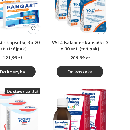
 - kapsułki, 3 x 20
VSL# Balance - kapsułki, 3
szt. (trójpak)
x 30 szt. (trójpak)
121,99 zł
209,99 zł
Do koszyka
Do koszyka