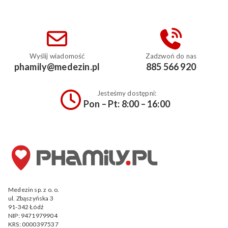
Wyślij wiadomość
Zadzwoń do nas
phamily@medezin.pl
885 566 920
Jesteśmy dostępni:
Pon – Pt: 8:00 – 16:00
Medezin sp. z o. o.
ul. Zbąszyńska 3
91-342 Łódź
NIP: 9471979904
KRS: 0000397537