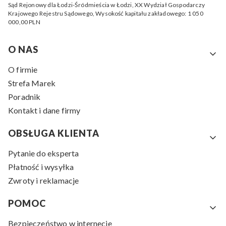
Sąd Rejonowy dla Łodzi-Śródmieścia w Łodzi, XX Wydział Gospodarczy
Krajowego Rejestru Sądowego,
Wysokość kapitału zakładowego: 1 050
000,00 PLN
Linki w stopce
O NAS
O firmie
Strefa Marek
Poradnik
Kontakt i dane firmy
OBSŁUGA KLIENTA
Pytanie do eksperta
Płatność i wysyłka
Zwroty i reklamacje
POMOC
Bezpieczeństwo w internecie