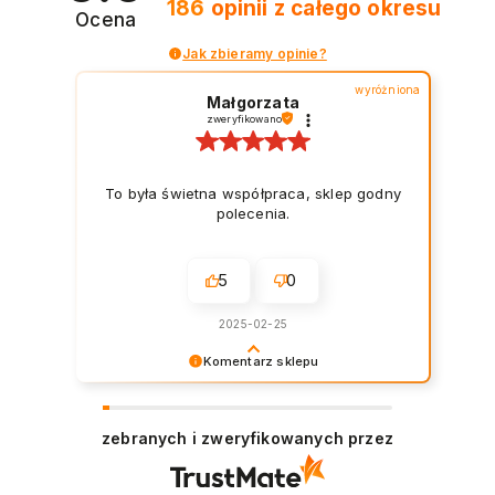
186
opinii
z całego okresu
Ocena
Jak zbieramy opinie?
wyróżniona
Małgorzata
zweryfikowano
To była świetna współpraca, sklep godny
polecenia.
5
0
2025-02-25
Komentarz sklepu
Dziękujemy za poświęcenie czasu na
podzielenie się swoją opinią!
zebranych i zweryfikowanych przez